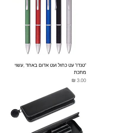
"טנדו" עט כחול ועט אדום באחד ,עשוי
מתכת
מחיר