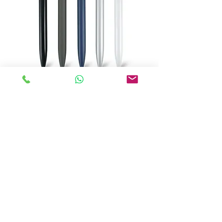
"קריפטו מטלי" עט מתכת מילוי חוד מחט
ג'ל
מחיר