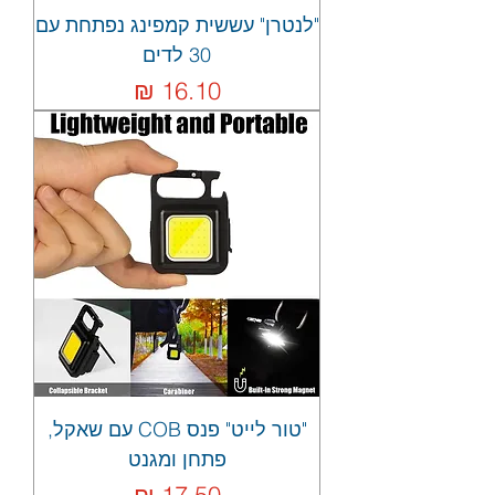
"לנטרן" עששית קמפינג נפתחת עם
30 לדים
מחיר
"טור לייט" פנס COB עם שאקל,
פתחן ומגנט
מחיר