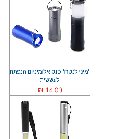
"מיני לנטרן" פנס אלומיניום הנפתח
לעששית
מחיר