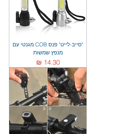
"סייב-לייט" פנס COB מגנטי עם
מנפץ שמשות
מחיר