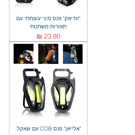
"זודיאק" פנס מיני עוצמתי עם
תאורות משתנות
מחיר
"אלייאן" פנס COB עם שאקל,