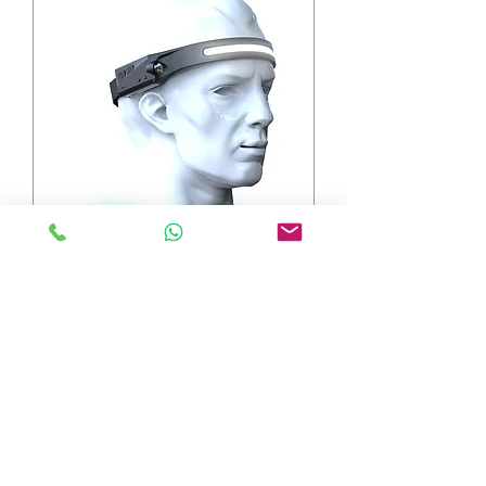
"פורס-לייט" פנס ראש פס COB עם
חיישן הפעלה
מחיר