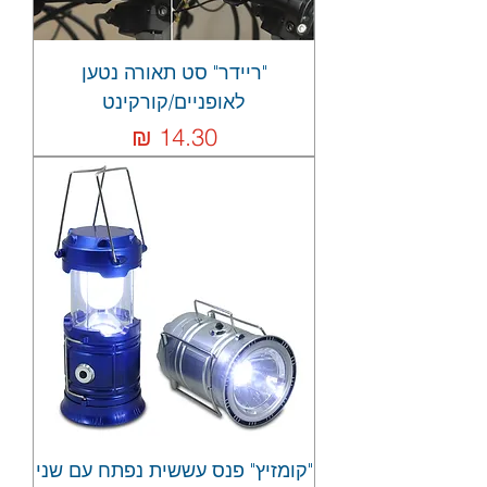
"ריידר" סט תאורה נטען
לאופניים/קורקינט
מחיר
"קומזיץ" פנס עששית נפתח עם שני