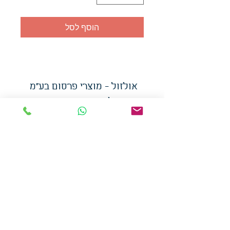
הוסף לסל
אולזול - מוצרי פרסום בע"מ
טלפו
ן
054-7117264
: מייל
udi.allzol@gmail.com
הצה
רת נגישות
אפשרות
לאיסוף עצמי - הסתת 5 חולון
המכירה בכמויות
המחירים באתר לא כוללים
מע"מ
צמידי סיליקון