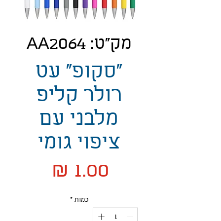
מק"ט: AA2064
"סקופ" עט
רולר קליפ
מלבני עם
ציפוי גומי
מחיר
כמות
*