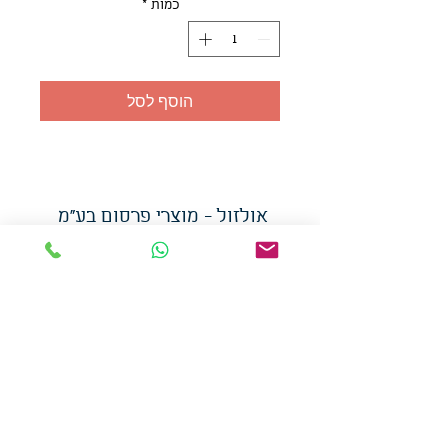
כמות
*
הוסף לסל
אולזול - מוצרי פרסום בע"מ
טלפו
ן
054-7117264
: מייל
udi.allzol@gmail.com
הצה
רת נגישות
אפשרות
לאיסוף עצמי - הסתת 5 חולון
המכירה בכמויות
המחירים באתר לא כוללים
מע"מ