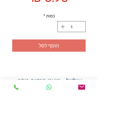
כמות
*
הוסף לסל
אולזול - מוצרי פרסום בע"מ
טלפו
ן
054-7117264
: מייל
udi.allzol@gmail.com
הצה
רת נגישות
אפשרות
לאיסוף עצמי - הסתת 5 חולון
המכירה בכמויות