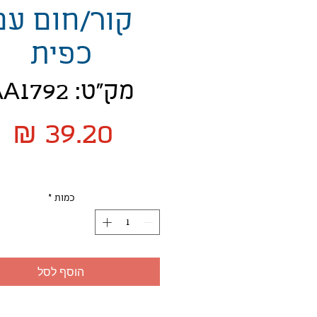
קור/חום עם
כפית
מק"ט: AA1792
מ
כמות
*
הוסף לסל