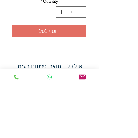
*
Quantity
הוסף לסל
אולזול - מוצרי פרסום בע"מ
טלפו
ן
054-7117264
: מייל
udi.allzol@gmail.com
הצה
רת נגישות
אפשרות
לאיסוף עצמי - הסתת 5 חולון
המכירה בכמויות
המחירים באתר לא כוללים
מע"מ