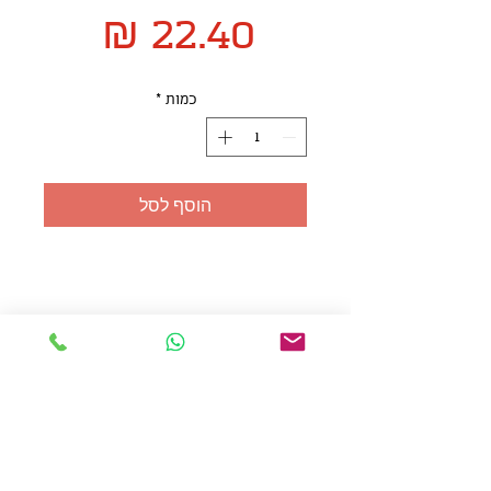
מחיר
כמות
*
הוסף לסל
אולזול - מוצרי פרסום בע"מ
טלפו
ן
054-7117264
: מייל
udi.allzol@gmail.com
הצה
רת נגישות
אפשרות
לאיסוף עצמי - הסתת 5 חולון