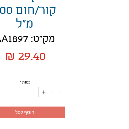
קור/חום 
מ"ל
מק"ט: AA1897
מ
כמות
*
הוסף לסל