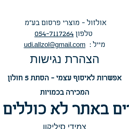
אולזול - מוצרי פרסום בע"מ
טלפו
ן
054-7117264
: מייל
udi.allzol@gmail.com
הצה
רת נגישות
אפשרות
לאיסוף עצמי - הסתת 5 חולון
המכירה בכמויות
ם באתר לא כוללים 
צמידי סיליקון