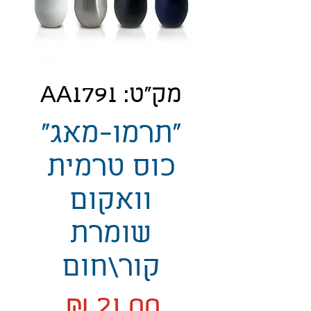
מק"ט: AA1791
"תרמו-מאג"
כוס טרמית
וואקום
שומרת
קור\חום
מחיר