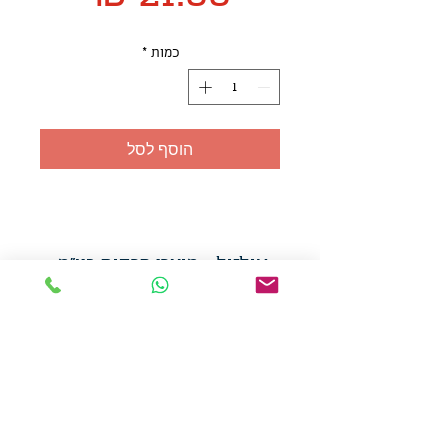
כמות
*
הוסף לסל
אולזול - מוצרי פרסום בע"מ
טלפו
ן
054-7117264
: מייל
udi.allzol@gmail.com
הצה
רת נגישות
אפשרות
לאיסוף עצמי - הסתת 5 חולון
המכירה בכמויות