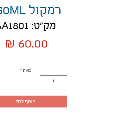
רמקול 550ML
מק"ט: AA1801
מ
כמות
*
הוסף לסל