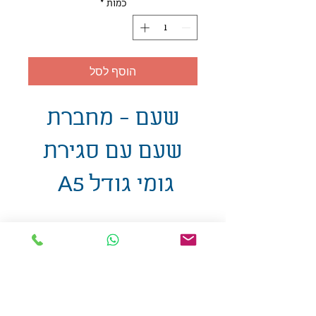
כמות
*
הוסף לסל
שעם - מחברת
שעם עם סגירת
גומי גודל A5
אולזול - מוצרי פרסום בע"מ
טלפו
ן
054-7117264
: מייל
udi.allzol@gmail.com
הצה
רת נגישות