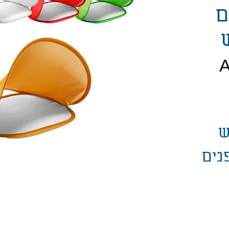
ם
חיר
ש
נים