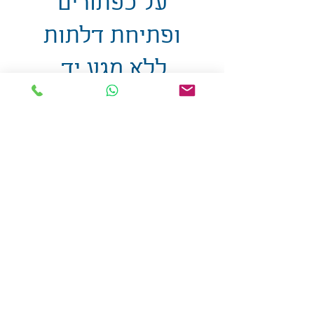
על כפתורים
ופתיחת דלתות
ללא מגע יד,
7.6X3.2ס"מ
אולזול - מוצרי פרסום בע"מ
טלפו
ן
054-7117264
: מייל
udi.allzol@gmail.com
הצה
רת נגישות
אפשרות
לאיסוף עצמי - הסתת 5 חולון
המכירה בכמויות
המחירים באתר לא כוללים