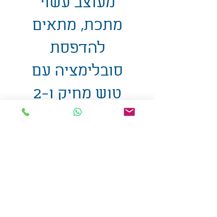
מעוצב עשוי
מתכת, מתאים
להדפסת
סובלימציה עם
טוש מחיק ו-2
מגנטים מעוצבים
16X27 ס"מ
אולזול - מוצרי פרסום בע"מ
טלפו
ן
054-7117264
: מייל
udi.allzol@gmail.com