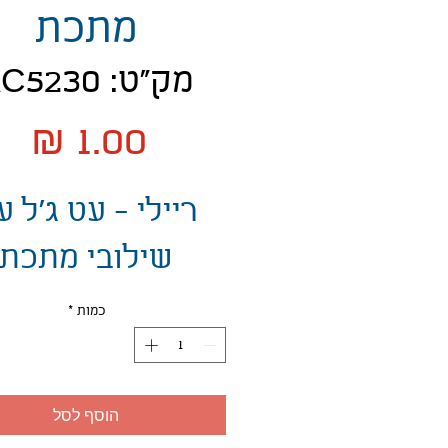
מתכת
מק"ט: AC5230
מח
ריילי - עט ג'ל ע
שילובי מתכת
כמות
*
הוסף לסל