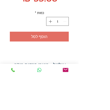
כמות
*
הוסף לסל
אולזול - מוצרי פרסום בע"מ
טלפו
ן
054-7117264
: מייל
udi.allzol@gmail.com
הצה
רת נגישות
אפשרות
לאיסוף עצמי - הסתת 5 חולון
המכירה בכמויות