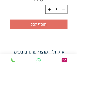
כמות
*
הוסף לסל
אולזול - מוצרי פרסום בע"מ
טלפו
ן
054-7117264
: מייל
udi.allzol@gmail.com
הצה
רת נגישות
אפשרות
לאיסוף עצמי - הסתת 5 חולון
המכירה בכמויות
המחירים באתר לא כוללים
מע"מ