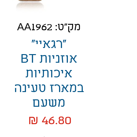
מק"ט: AA1962
"רגאיי"
אוזניות BT
איכותיות
במארז טעינה
משעם
מחיר