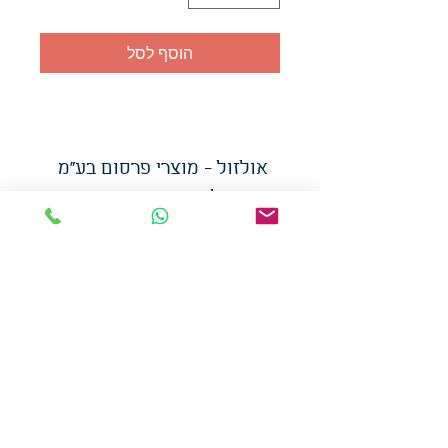
הוסף לסל
אולזול - מוצרי פרסום בע"מ
טלפו
ן
054-7117264
: מייל
udi.allzol@gmail.com
הצה
רת נגישות
אפשרות
לאיסוף עצמי - הסתת 5 חולון
המכירה בכמויות
המחירים באתר לא כוללים
מע"מ
צמידי סיליקון