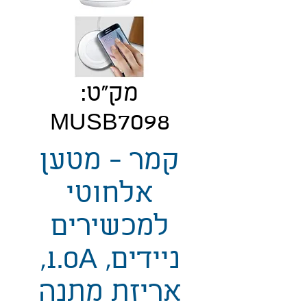
מק"ט:
MUSB7098
קמר - מטען
אלחוטי
למכשירים
ניידים, 1.0A,
אריזת מתנה