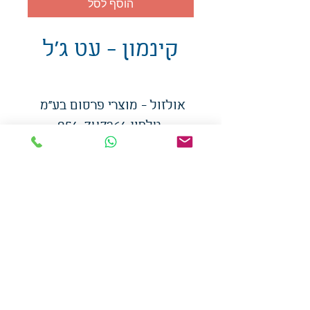
הוסף לסל
קינמון - עט ג'ל
אולזול - מוצרי פרסום בע"מ
טלפו
ן
054-7117264
: מייל
udi.allzol@gmail.com
הצה
רת נגישות
אפשרות
לאיסוף עצמי - הסתת 5 חולון
המכירה בכמויות
המחירים באתר לא כוללים
מע"מ
צמידי סיליקון
-