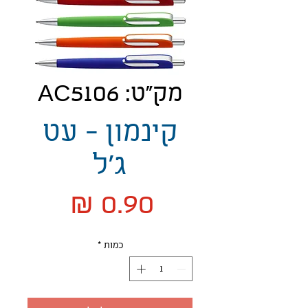
מק"ט: AC5106
קינמון - עט
ג'ל
מחיר
כמות
*