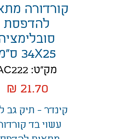
קורדורה מתא
להדפסת
סובלימציה
34X25 ס"מ
מק"ט: AC222
מח
קינדר - תיק גב ל
עשוי בד קורדור