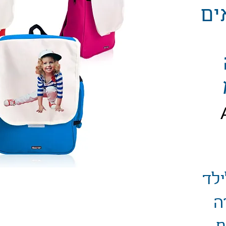
ים
יר
ילד
ה