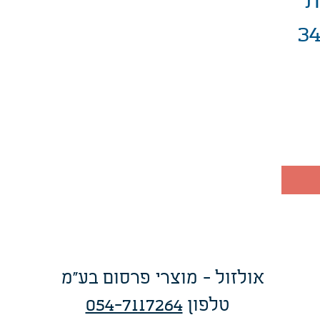
ת
34X25
אולזול - מוצרי פרסום בע"מ
טלפו
ן
054-7117264