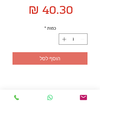
מחיר
כמות
*
הוסף לסל
אולזול - מוצרי פרסום בע"מ
טלפו
ן
054-7117264
: מייל
udi.allzol@gmail.com
הצה
רת נגישות
אפשרות
לאיסוף עצמי - הסתת 5 חולון