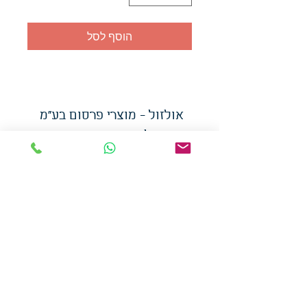
הוסף לסל
אולזול - מוצרי פרסום בע"מ
טלפו
ן
054-7117264
: מייל
udi.allzol@gmail.com
הצה
רת נגישות
אפשרות
לאיסוף עצמי - הסתת 5 חולון
המכירה בכמויות
המחירים באתר לא כוללים
מע"מ
צמידי סיליקון