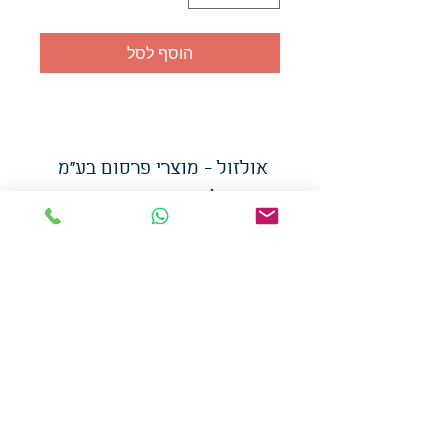
הוסף לסל
אולזול - מוצרי פרסום בע"מ
טלפו
ן
054-7117264
: מייל
udi.allzol@gmail.com
הצה
רת נגישות
אפשרות
לאיסוף עצמי - הסתת 5 חולון
המכירה בכמויות
המחירים באתר לא כוללים
מע"מ
צמידי סיליקון