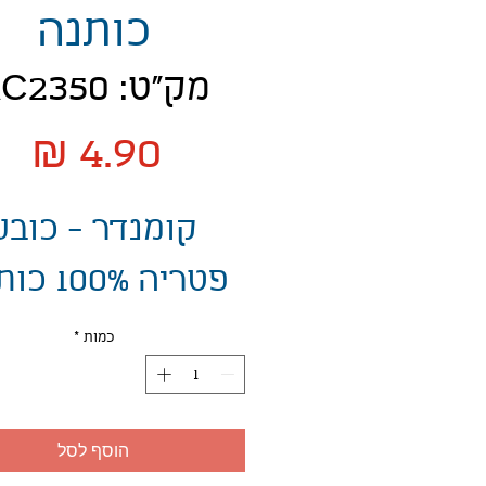
כותנה
מק"ט: AC2350
מח
קומנדר - כובע
פטריה 100% כותנה
כמות
*
הוסף לסל