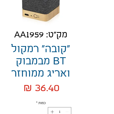
מק"ט: AA1959
"קובה" רמקול
BT מבמבוק
ואריג ממוחזר
מחיר
כמות
*