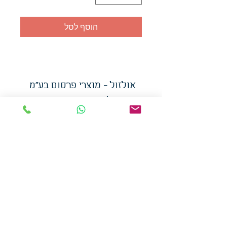
הוסף לסל
אולזול - מוצרי פרסום בע"מ
טלפו
ן
054-7117264
: מייל
udi.allzol@gmail.com
הצה
רת נגישות
אפשרות
לאיסוף עצמי - הסתת 5 חולון
המכירה בכמויות
המחירים באתר לא כוללים
מע"מ
צמידי סיליקון