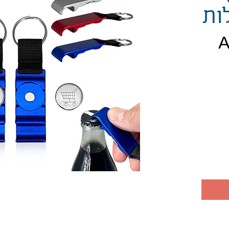
ות
יר