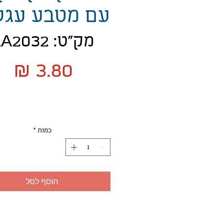
עם מטבע עגל
מק"ט: AA2032
מח
כמות
*
הוסף לסל