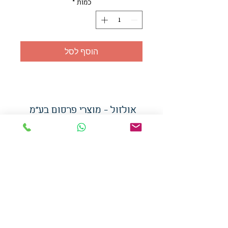
כמות
*
הוסף לסל
אולזול - מוצרי פרסום בע"מ
טלפו
ן
054-7117264
: מייל
udi.allzol@gmail.com
הצה
רת נגישות
אפשרות
לאיסוף עצמי - הסתת 5 חולון
המכירה בכמויות
המחירים באתר לא כוללים
מע"מ