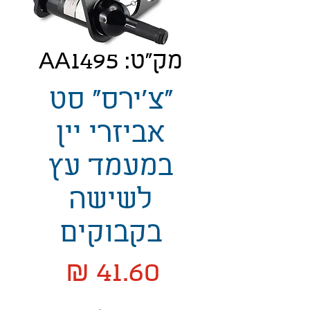
מק"ט: AA1495
"צ'ירס" סט
אביזרי יין
במעמד עץ
לשישה
בקבוקים
מחיר