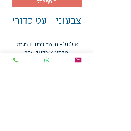
הוסף לסל
צבעוני - עט כדורי
אולזול - מוצרי פרסום בע"מ
טלפו
ן
054-7117264
: מייל
udi.allzol@gmail.com
הצה
רת נגישות
אפשרות
לאיסוף עצמי - הסתת 5 חולון
המכירה בכמויות
המחירים באתר לא כוללים
מע"מ
צמידי סיליקון
-