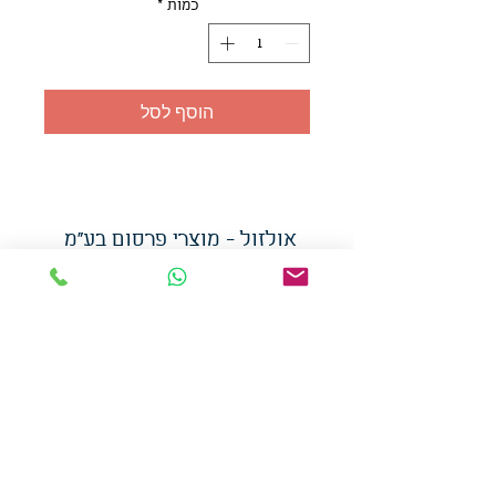
כמות
*
הוסף לסל
אולזול - מוצרי פרסום בע"מ
טלפו
ן
054-7117264
: מייל
udi.allzol@gmail.com
הצה
רת נגישות
אפשרות
לאיסוף עצמי - הסתת 5 חולון
המכירה בכמויות
המחירים באתר לא כוללים
מע"מ