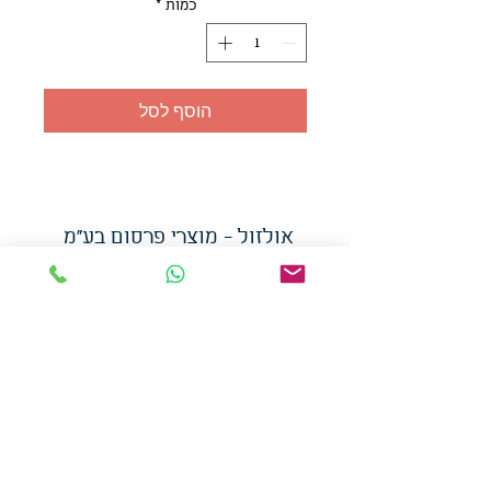
כמות
*
הוסף לסל
אולזול - מוצרי פרסום בע"מ
טלפו
ן
054-7117264
: מייל
udi.allzol@gmail.com
הצה
רת נגישות
אפשרות
לאיסוף עצמי - הסתת 5 חולון
המכירה בכמויות
המחירים באתר לא כוללים
מע"מ