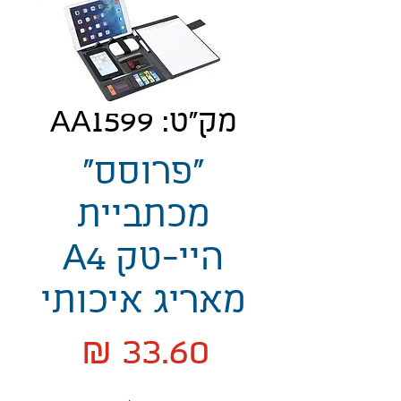
מק"ט: AA1599
"פרוסס"
מכתביית
היי-טק A4
מאריג איכותי
מחיר