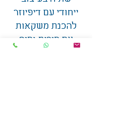
ייחודי עם דיפיוזר
להכנת משקאות
עם פירות ופיה
מתכווננת 750 מ"ל
אולזול - מוצרי פרסום בע"מ
טלפו
ן
054-7117264
: מייל
udi.allzol@gmail.com
הצה
רת נגישות
אפשרות
לאיסוף עצמי - הסתת 5 חולון
המכירה בכמויות