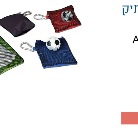
יק
יר