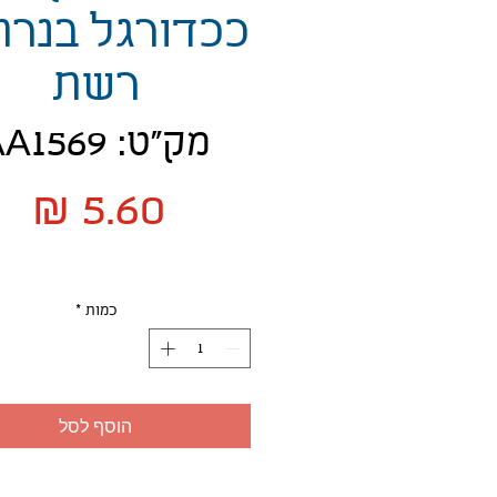
ככדורגל בנרת
רשת
מק"ט: AA1569
מח
כמות
*
הוסף לסל