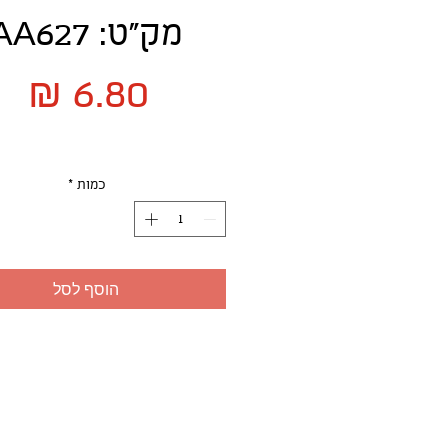
מק"ט: AA627
מח
כמות
*
הוסף לסל