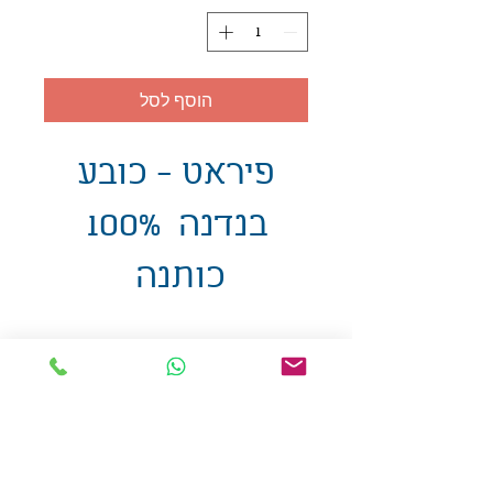
הוסף לסל
פיראט - כובע
בנדנה 100%
כותנה
אולזול - מוצרי פרסום בע"מ
טלפו
ן
054-7117264
: מייל
udi.allzol@gmail.com
הצה
רת נגישות