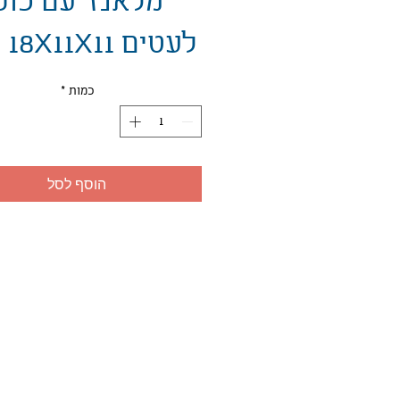
מלאנז' עם כוס
לעטים 18X11X11 ס"מ
כמות
*
הוסף לסל