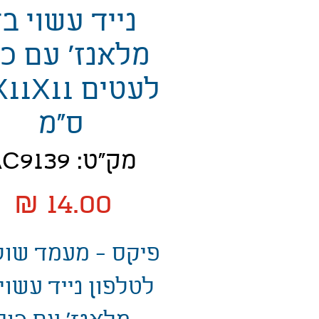
נייד עשוי ב
מלאנז' עם כ
לעטים 1X11
ס"מ
מק"ט: AC9139
מ
פיקס - מעמד שול
לטלפון נייד עשוי