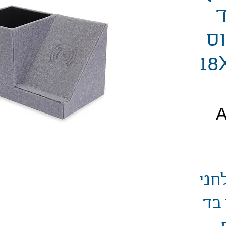
ד
וס
18X1
חיר
חני
 בד