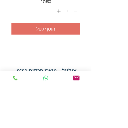
כמות
*
הוסף לסל
אולזול - מוצרי פרסום בע"מ
טלפו
ן
054-7117264
: מייל
udi.allzol@gmail.com
הצה
רת נגישות
אפשרות
לאיסוף עצמי - הסתת 5 חולון
המכירה בכמויות
המחירים באתר לא כוללים