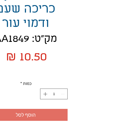
כריכה שעם
ודמוי עור
מק"ט: AA1849
מ
כמות
*
הוסף לסל