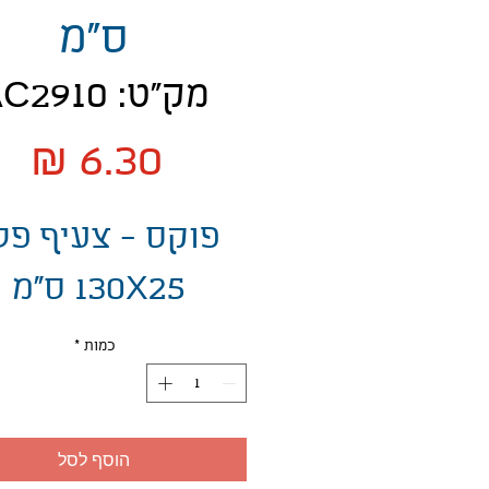
ס"מ
מק"ט: AC2910
מח
פוקס - צעיף פל
130X25 ס"מ
כמות
*
הוסף לסל