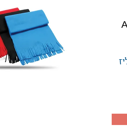
יר
יז