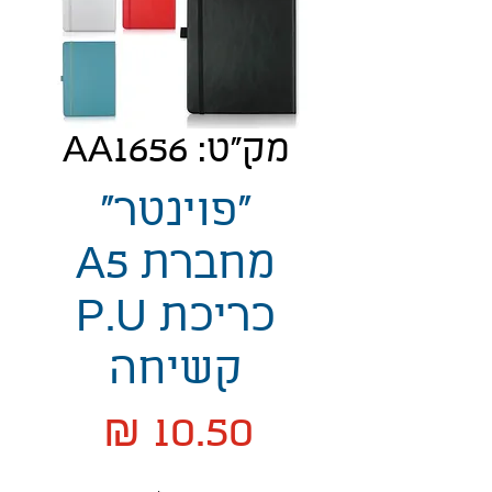
מק"ט: AA1656
"פוינטר"
מחברת A5
כריכת P.U
קשיחה
מחיר