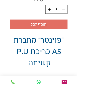
כמות
*
הוסף לסל
"פוינטר" מחברת
A5 כריכת P.U
קשיחה
אולזול - מוצרי פרסום בע"מ
טלפו
ן
054-7117264
: מייל
udi.allzol@gmail.com
הצה
רת נגישות