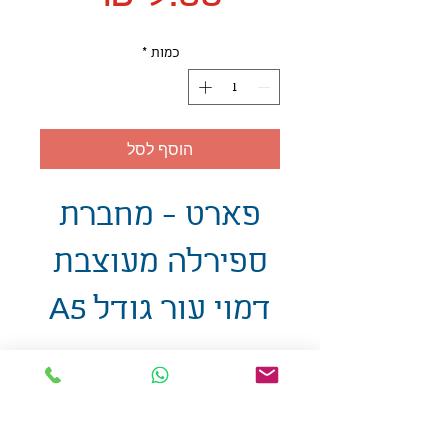
כמות
*
הוסף לסל
פארט - מחברת
ספירלה מעוצבת
דמוי עור גודל A5
אולזול - מוצרי פרסום בע"מ
טלפו
ן
054-7117264