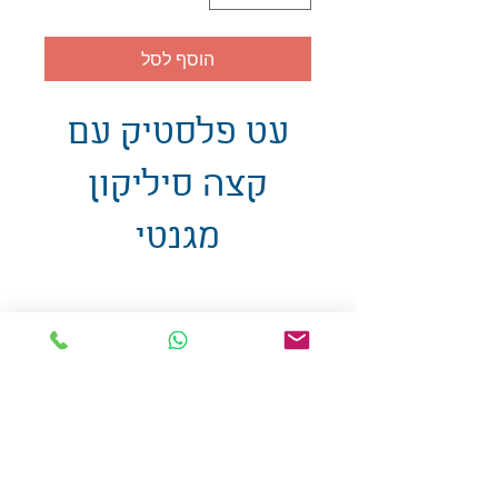
הוסף לסל
עט פלסטיק עם
קצה סיליקון
מגנטי
אולזול - מוצרי פרסום בע"מ
טלפו
ן
054-7117264
: מייל
udi.allzol@gmail.com
הצה
רת נגישות
אפשרות
לאיסוף עצמי - הסתת 5 חולון