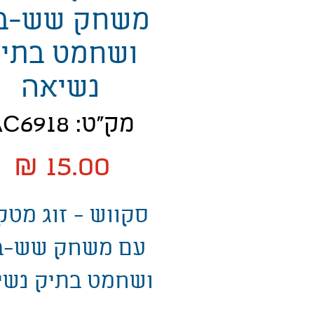
משחק שש-ב
ושחמט בתי
נשיאה
מק"ט: AC6918
מ
סקווש - זוג מטק
עם משחק שש-ב
ושחמט בתיק נשי