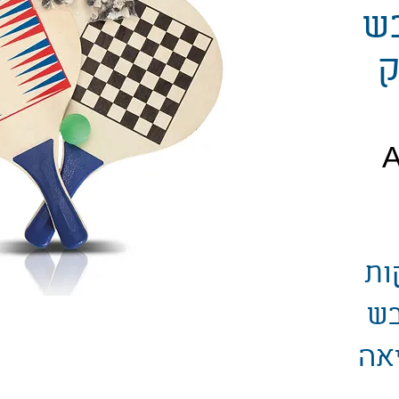
ש
ק
חיר
ות
ש
אה