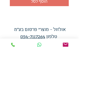
הוסף לסל
אולזול - מוצרי פרסום בע"מ
טלפו
ן
054-7117264
: מייל
udi.allzol@gmail.com
הצה
רת נגישות
אפשרות
לאיסוף עצמי - הסתת 5 חולון
המכירה בכמויות
המחירים באתר לא כוללים
מע"מ
צמידי סיליקון
-
שרוכים