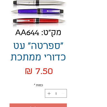
מק"ט: AA644
"ספרטה" עט
כדורי ממתכת
מחיר
כמות
*