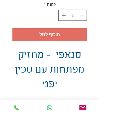
כמות
*
הוסף לסל
סנאפי - מחזיק
מפתחות עם סכין
יפני
אולזול - מוצרי פרסום בע"מ
טלפו
ן
054-7117264
: מייל
udi.allzol@gmail.com
הצה
רת נגישות