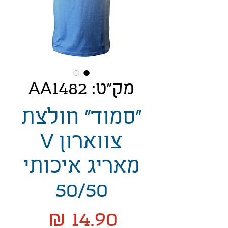
מק"ט: AA1482
"סמוד" חולצת
צווארון V
מאריג איכותי
50/50
מחיר