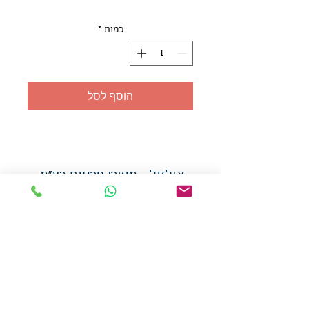
כמות
*
הוסף לסל
אולזול - מוצרי פרסום בע"מ
טלפו
ן
054-7117264
: מייל
udi.allzol@gmail.com
הצה
רת נגישות
אפשרות
לאיסוף עצמי - הסתת 5 חולון
המכירה בכמויות
המחירים באתר לא כוללים