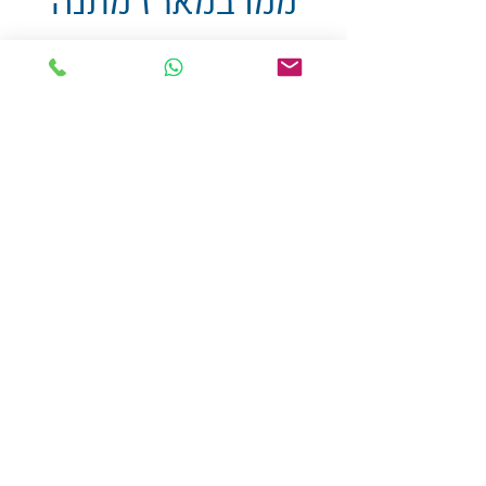
ממו במארז מתנה
שקוף
אולזול - מוצרי פרסום בע"מ
טלפו
ן
054-7117264
: מייל
udi.allzol@gmail.com
הצה
רת נגישות
אפשרות
לאיסוף עצמי - הסתת 5 חולון
המכירה בכמויות
המחירים באתר לא כוללים
מע"מ
צמידי סיליקון
-
שרוכים