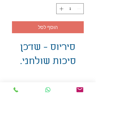
הוסף לסל
סיריוס - שדכן
סיכות שולחני.
אולזול - מוצרי פרסום בע"מ
טלפו
ן
054-7117264
: מייל
udi.allzol@gmail.com
הצה
רת נגישות
אפשרות
לאיסוף עצמי - הסתת 5 חולון
המכירה בכמויות