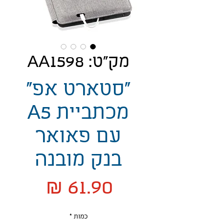
מק"ט: AA1598
"סטארט אפ"
מכתביית A5
עם פאואר
בנק מובנה
מחיר
כמות
*