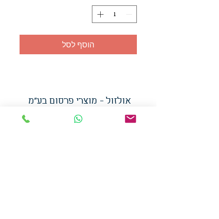
הוסף לסל
אולזול - מוצרי פרסום בע"מ
טלפו
ן
054-7117264
: מייל
udi.allzol@gmail.com
הצה
רת נגישות
אפשרות
לאיסוף עצמי - הסתת 5 חולון
המכירה בכמויות
המחירים באתר לא כוללים
מע"מ